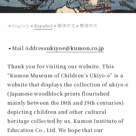
English
Español
簡体中文
繁体中文
ukiyoe@kumon.co.jp
Mail Address
Thank you for visiting our website. This
“Kumon Museum of Children’s Ukiyo-e” is a
website that displays the collection of ukiyo-e
(Japanese woodblock prints flourished
mainly between the 18th and 19th centuries)
depicting children and other cultural
heritage collected by us, Kumon Institute of
Education Co., Ltd. We hope that our