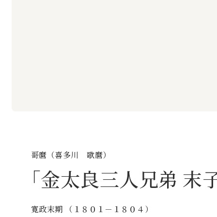
哥麿（喜多川 歌麿）
金太良三人兄弟 末
寛政末期 （１８０１－１８０４）