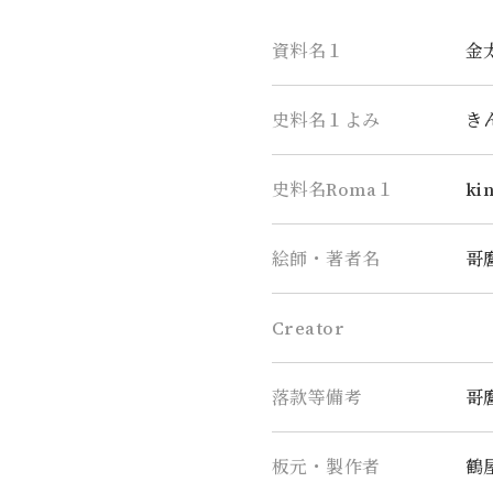
資料名１
金
史料名１よみ
き
史料名Roma１
ki
絵師・著者名
哥
Creator
落款等備考
哥
板元・製作者
鶴