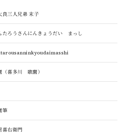
太良三人兄弟 末子
んたろうさんにんきょうだい まっし
ntarousanninkyoudaimasshi
麿（喜多川 歌麿）
麿筆
屋喜右衛門