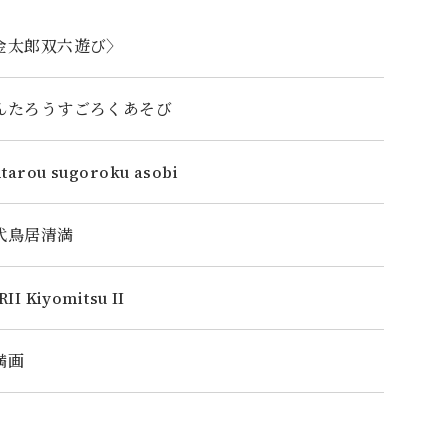
金太郎双六遊び〉
んたろうすごろくあそび
ntarou sugoroku asobi
代鳥居清満
II Kiyomitsu II
満画