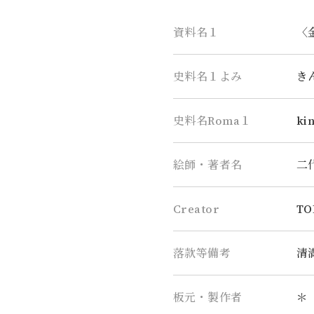
資料名１
〈
史料名１よみ
き
史料名Roma１
ki
絵師・著者名
二
Creator
TOR
落款等備考
清
板元・製作者
＊